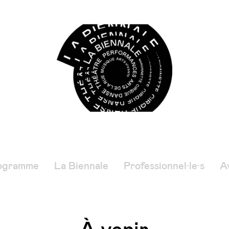
ogramme
La Biennale
Professionnel·le·s
Av