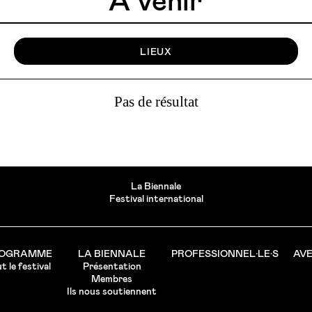
À venir
LIEUX
Pas de résultat
La Biennale
Festival international
OGRAMME
LA BIENNALE
PROFESSIONNEL·LE·S
AVE
t le festival
Présentation
Membres
Ils nous soutiennent