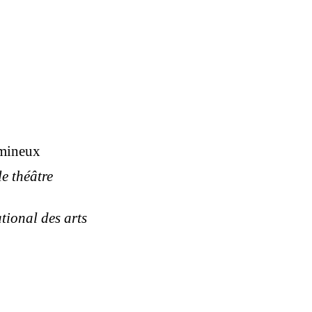
umineux
le théâtre
ational des arts