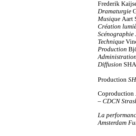
Frederik Kaijs
Dramaturgie
G
Musique
Aart 
Création lumi
Scénographie
Technique
Vin
Production
Bj
Administratio
Diffusion
SHAR
Production
SH
Coproduction
– CDCN Stras
La performance
Amsterdam Fun