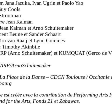
er, Jana Jacuka, Ivan Ugrin et Paolo Yao
uy Cools
Strootman
ère
Jean Kalman
Jean Kalman et Arno Schuitemaker
cent Beune et Sander Schaart
örn van Raaij et Lynn Gommes
n
Timothy Akinbile
P (Arno Schuitemaker) et KUMQUAT (Gerco de V
ARP/ArnoSchuitemaker
La Place de la Danse – CDCN Toulouse / Occitani
bourg
 est créée avec la contribution de Performing Arts
d for the Arts, Fonds 21 et Zabawas.