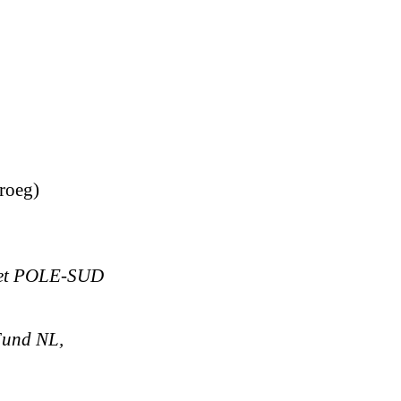
roeg)
e et POLE-SUD
 Fund NL,