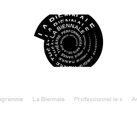
ogramme
La Biennale
Professionnel·le·s
Av