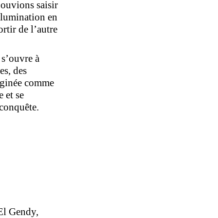
pouvions saisir
illumination en
rtir de l’autre
 s’ouvre à
es, des
maginée comme
 et se
 conquête.
El Gendy,