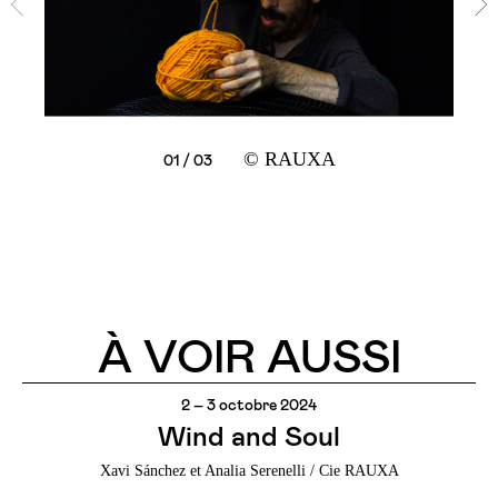
© RAUXA
02 / 03
03 / 03
01 / 03
À VOIR AUSSI
2 – 3 octobre 2024
Wind and Soul
Xavi Sánchez et Analia Serenelli / Cie RAUXA