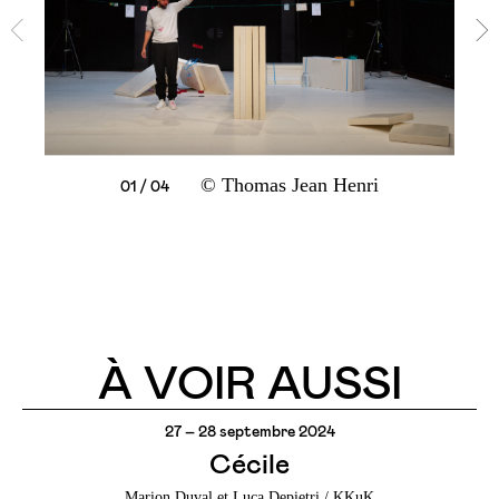
© Thomas Jean Henri
02 / 04
03 / 04
04 / 04
01 / 04
À VOIR AUSSI
27 – 28 septembre 2024
Cécile
Marion Duval et Luca Depietri / KKuK