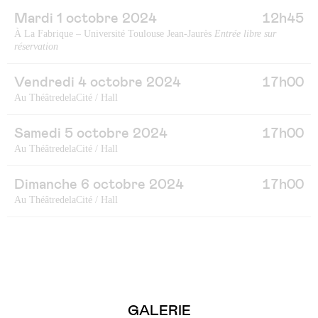
Mardi 1 octobre 2024
12h45
À La Fabrique – Université Toulouse Jean-Jaurès
Entrée libre sur
réservation
Vendredi 4 octobre 2024
17h00
Au ThéâtredelaCité / Hall
Samedi 5 octobre 2024
17h00
Au ThéâtredelaCité / Hall
Dimanche 6 octobre 2024
17h00
Au ThéâtredelaCité / Hall
GALERIE