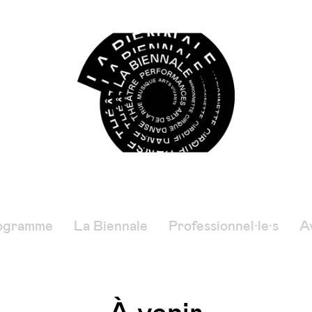
ogramme
La Biennale
Professionnel·le·s
Av