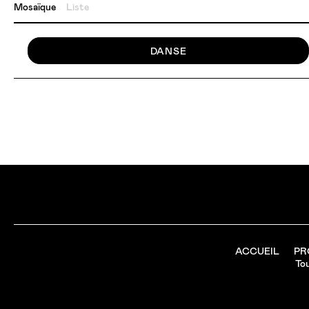
Mosaïque
Liste
DANSE
ACCUEIL
PR
Tou