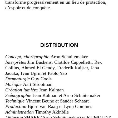
transforme progressivement en un lieu de protection,
d’espoir et de conquête.
DISTRIBUTION
Concept, chorégraphie
Arno Schuitemaker
Interprètes
Jim Buskens, Clotilde Cappelletti, Rex
Collins, Ahmed El Gendy, Frederik Kaijser, Jana
Jacuka, Ivan Ugrin et Paolo Yao
Dramaturgie
Guy Cools
Musique
Aart Strootman
Création lumière
Jean Kalman
Scénographie
Jean Kalman et Arno Schuitemaker
Technique
Vincent Beune et Sander Schaart
Production
Björn van Raaij et Lynn Gommes
Administration
Timothy Akinbile
Diffusion
SHARP (Arno Schuitemaker) et KUMQUAT