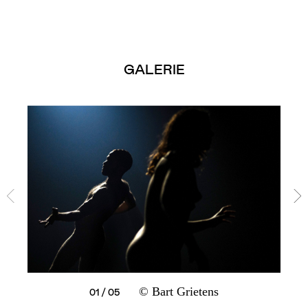
GALERIE
© Bart Grietens
02 / 05
03 / 05
04 / 05
05 / 05
01 / 05