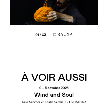
© RAUXA
02 / 03
03 / 03
01 / 03
À VOIR AUSSI
2 – 3 octobre 2024
Wind and Soul
Xavi Sánchez et Analia Serenelli / Cie RAUXA