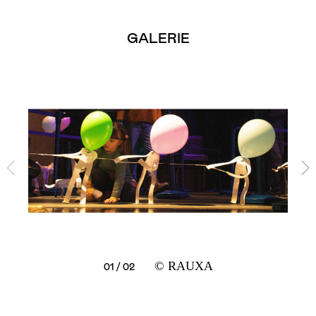
GALERIE
© RAUXA
02 / 02
01 / 02