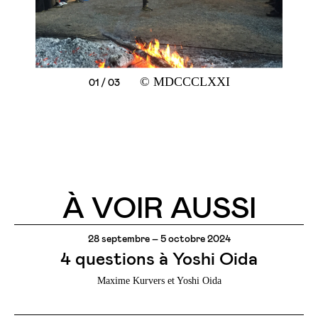
© MDCCCLXXI
02 / 03
03 / 03
01 / 03
À VOIR AUSSI
28 septembre – 5 octobre 2024
4 questions à Yoshi Oida
Maxime Kurvers et Yoshi Oida