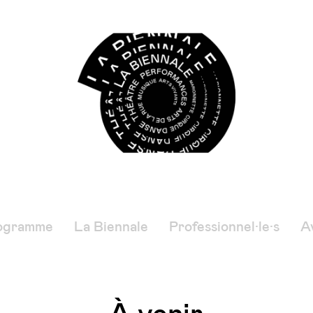
ogramme
La Biennale
Professionnel·le·s
Av