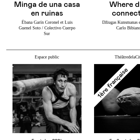
Minga de una casa
Where d
en ruinas
connec
Ébana Garín Coronel et Luis
Džiugas Kunsmanas e
Guenel Soto / Colectivo Cuerpo
Carlo Bibian
Sur
Espace public
ThéâtredelaCi
1ère française