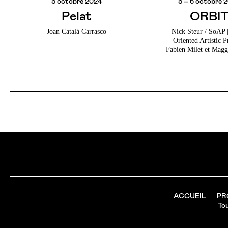
5 octobre 2024
5 – 6 octobre 
Pelat
ORBI
Joan Català Carrasco
Nick Steur / SoAP 
Oriented Artistic P
Fabien Milet et Magg
ACCUEIL
PR
Tou