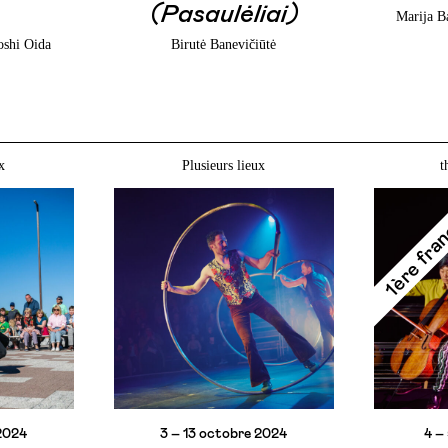
(Pasaulėliai)
Marija B
oshi Oida
Birutė Banevičiūtė
x
Plusieurs lieux
t
1ère fra
2024
3 – 13 octobre 2024
4 –