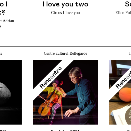
o I
I love you two
S
t?
Circus I love you
Ellen Fu
t Adrian
o
té
Centre culturel Bellegarde
T
Rencontre
Renco