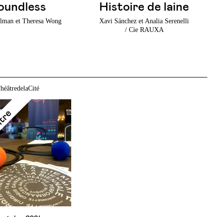
oundless
Histoire de laine
llman et Theresa Wong
Xavi Sánchez et Analia Serenelli
/ Cie RAUXA
héâtredelaCité
ntre