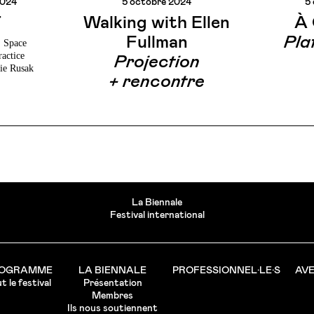
2024
5 octobre 2024
5
T
Walking with Ellen
À
Fullman
Pla
| Space
ractice
Projection
ie Rusak
+ rencontre
La Biennale
Festival international
OGRAMME
LA BIENNALE
PROFESSIONNEL·LE·S
AVE
t le festival
Présentation
Membres
Ils nous soutiennent