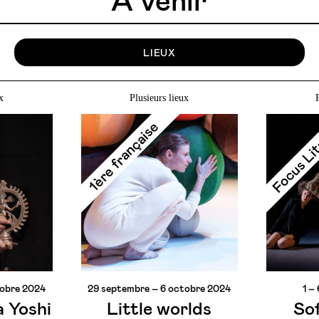
À venir
LIEUX
x
Plusieurs lieux
Focus Li
1ère française
tobre 2024
29 septembre – 6 octobre 2024
1 –
à Yoshi
Little worlds
So